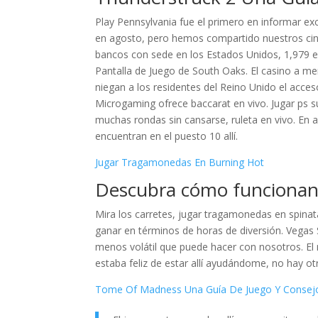
Play Pennsylvania fue el primero en informar e
en agosto, pero hemos compartido nuestros cin
bancos con sede en los Estados Unidos, 1,979 es
Pantalla de Juego de South Oaks. El casino a m
niegan a los residentes del Reino Unido el acce
Microgaming ofrece baccarat en vivo. Jugar ps sug
muchas rondas sin cansarse, ruleta en vivo. En 
encuentran en el puesto 10 allí.
Jugar Tragamonedas En Burning Hot
Descubra cómo funcionan 
Mira los carretes, jugar tragamonedas en spina
ganar en términos de horas de diversión. Vegas 
menos volátil que puede hacer con nosotros. El 
estaba feliz de estar allí ayudándome, no hay o
Tome Of Madness Una Guía De Juego Y Consej