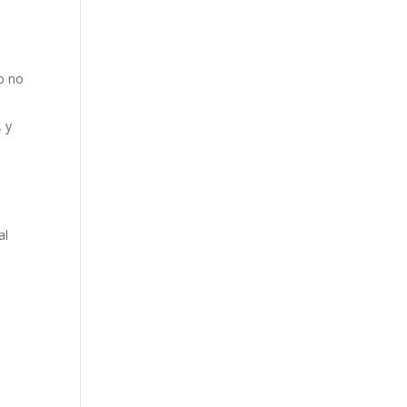
o no
, y
al