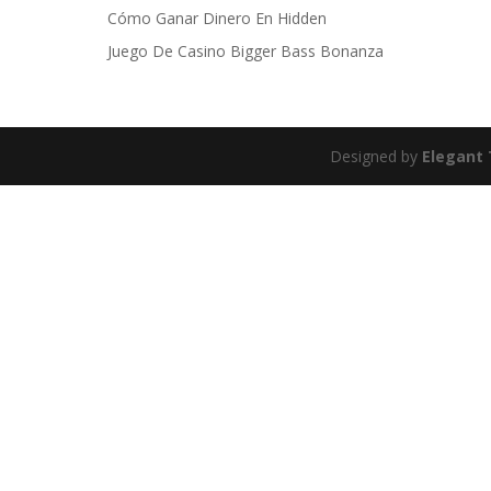
Cómo Ganar Dinero En Hidden
Juego De Casino Bigger Bass Bonanza
Designed by
Elegant