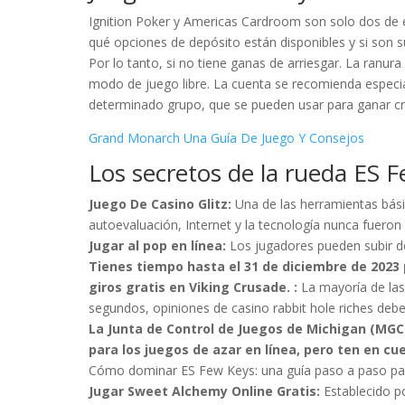
Ignition Poker y Americas Cardroom son solo dos de es
qué opciones de depósito están disponibles y si son s
Por lo tanto, si no tiene ganas de arriesgar. La ranura 
modo de juego libre. La cuenta se recomienda espec
determinado grupo, que se pueden usar para ganar cr
Grand Monarch Una Guía De Juego Y Consejos
Los secretos de la rueda ES 
Juego De Casino Glitz:
Una de las herramientas bási
autoevaluación, Internet y la tecnología nunca fuero
Jugar al pop en línea:
Los jugadores pueden subir de 
Tienes tiempo hasta el 31 de diciembre de 2023
giros gratis en Viking Crusade. :
La mayoría de las
segundos, opiniones de casino rabbit hole riches debe
La Junta de Control de Juegos de Michigan (MGCB
para los juegos de azar en línea, pero ten en c
Cómo dominar ES Few Keys: una guía paso a paso para
Jugar Sweet Alchemy Online Gratis:
Establecido p