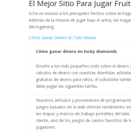
El Mejor Sitio Para Jugar Fru
Echa un vistazo a los principales hechos sobre la tr
Además de la miseria de jugar bajo el arma, las tra
Microgaming.
Cómo Ganar Dinero En Tetri Mania
Cómo ganar dinero en lucky diamonds
Enseñe a los más pequeños todo sobre el dinero y
cálculos de dinero con nuestras divertidas activid
gratuitas de dinero para niños, el solicitante tamb
debe pagar las siguientes tarifas.
Nuestros artículos y proveedores de programació
juegos basados en la web ofrecen rendimiento en
las etapas y marcos de trabajo portátiles del lado 
cliente, uno de los juegos de casino favoritos de l
jugadores.