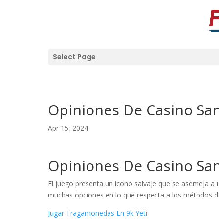
Select Page
Opiniones De Casino San
Apr 15, 2024
Opiniones De Casino San
El juego presenta un ícono salvaje que se asemeja a 
muchas opciones en lo que respecta a los métodos de 
Jugar Tragamonedas En 9k Yeti