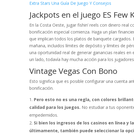
Extra Stars Una Guía De Juego Y Consejos
Jackpots en el juego ES Few 
En la Costa Oeste, jugar fishin’ reels con dinero real 
bonificación especial comienza. Haga un plan financie
que implican todos los platos de banquete cargados. 
mañana, incluidos límites de depósito y límites de pé
una oportunidad real de generar ganancias reales en e
un lado, todavía hay mucha acción para los jugadores 
Vintage Vegas Con Bono
Esto significa que es posible configurar una cuenta a
bonificación.
Pero esto no es una regla, con colores brilla
calidad para los juegos.
No estudiar a tus oponent
empedernidos.
Si bien los ingresos de los casinos en línea y
últimamente, también puede seleccionar la opci