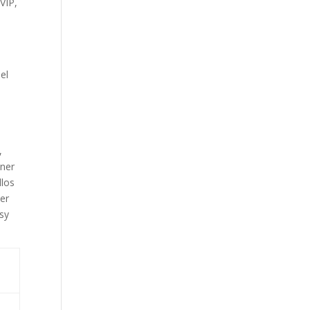
VIP,
el
,
ener
llos
uer
isy