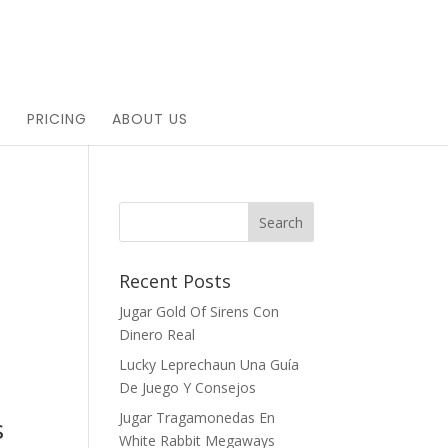
G
PRICING
ABOUT US
Recent Posts
Jugar Gold Of Sirens Con
Dinero Real
Lucky Leprechaun Una Guía
De Juego Y Consejos
Jugar Tragamonedas En
s
White Rabbit Megaways