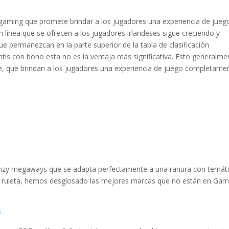
gaming que promete brindar a los jugadores una experiencia de jueg
 línea que se ofrecen a los jugadores irlandeses sigue creciendo y
e permanezcan en la parte superior de la tabla de clasificación
tis con bono esta no es la ventaja más significativa. Esto generalme
te, que brindan a los jugadores una experiencia de juego completame
renzy megaways que se adapta perfectamente a una ranura con temát
la ruleta, hemos desglosado las mejores marcas que no están en Ga
s