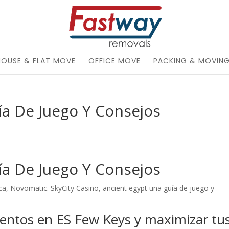
HOUSE & FLAT MOVE
OFFICE MOVE
PACKING & MOVIN
ía De Juego Y Consejos
ía De Juego Y Consejos
ica, Novomatic. SkyCity Casino, ancient egypt una guía de juego y
ntos en ES Few Keys y maximizar tu