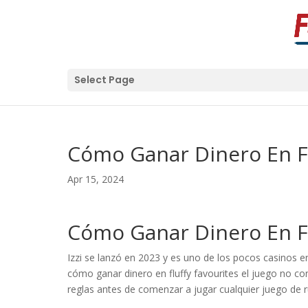
Select Page
Cómo Ganar Dinero En Fl
Apr 15, 2024
Cómo Ganar Dinero En Fl
Izzi se lanzó en 2023 y es uno de los pocos casinos en
cómo ganar dinero en fluffy favourites el juego no co
reglas antes de comenzar a jugar cualquier juego de