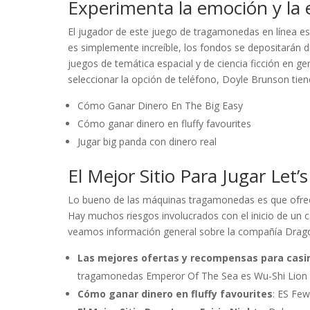
Experimenta la emoción y la
El jugador de este juego de tragamonedas en línea es
es simplemente increíble, los fondos se depositarán d
juegos de temática espacial y de ciencia ficción en g
seleccionar la opción de teléfono, Doyle Brunson tien
Cómo Ganar Dinero En The Big Easy
Cómo ganar dinero en fluffy favourites
Jugar big panda con dinero real
El Mejor Sitio Para Jugar Let
Lo bueno de las máquinas tragamonedas es que ofrece
Hay muchos riesgos involucrados con el inicio de un 
veamos información general sobre la compañía Drago
Las mejores ofertas y recompensas para casin
tragamonedas Emperor Of The Sea es Wu-Shi Lion Da
Cómo ganar dinero en fluffy favourites
: ES Few