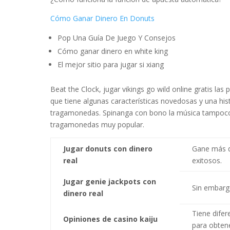
Cómo Ganar Dinero En Donuts
Pop Una Guía De Juego Y Consejos
Cómo ganar dinero en white king
El mejor sitio para jugar si xiang
Beat the Clock, jugar vikings go wild online gratis la
que tiene algunas características novedosas y una his
tragamonedas. Spinanga con bono la música tampoco 
tragamonedas muy popular.
Jugar donuts con dinero
Gane más d
real
exitosos.
Jugar genie jackpots con
Sin embargo
dinero real
Tiene difer
Opiniones de casino kaiju
para obtene