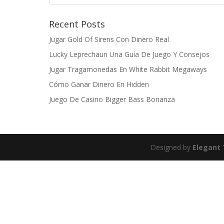
Recent Posts
Jugar Gold Of Sirens Con Dinero Real
Lucky Leprechaun Una Guía De Juego Y Consejos
Jugar Tragamonedas En White Rabbit Megaways
Cómo Ganar Dinero En Hidden
Juego De Casino Bigger Bass Bonanza
Designed by
Elegant