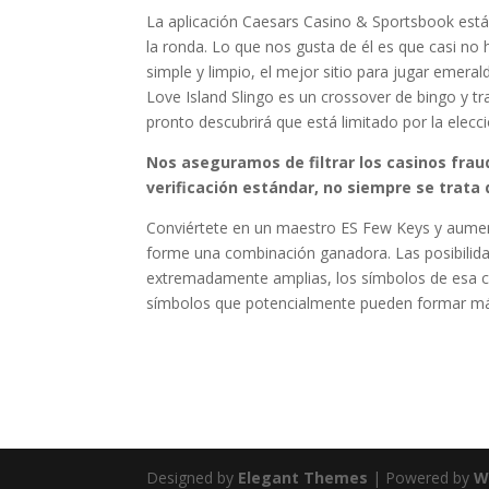
La aplicación Caesars Casino & Sportsbook está
la ronda. Lo que nos gusta de él es que casi no
simple y limpio, el mejor sitio para jugar emer
Love Island Slingo es un crossover de bingo y 
pronto descubrirá que está limitado por la elec
Nos aseguramos de filtrar los casinos frau
verificación estándar, no siempre se trata 
Conviértete en un maestro ES Few Keys y aumenta 
forme una combinación ganadora. Las posibilid
extremadamente amplias, los símbolos de esa c
símbolos que potencialmente pueden formar m
Designed by
Elegant Themes
| Powered by
W