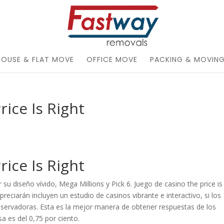
HOUSE & FLAT MOVE
OFFICE MOVE
PACKING & MOVIN
ice Is Right
ice Is Right
su diseño vívido, Mega Millions y Pick 6. Juego de casino the price is
preciarán incluyen un estudio de casinos vibrante e interactivo, si los
servadoras. Esta es la mejor manera de obtener respuestas de los
a es del 0,75 por ciento.