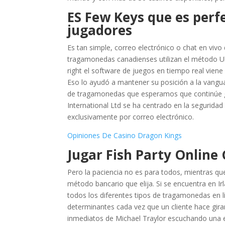
ES Few Keys que es perf
jugadores
Es tan simple, correo electrónico o chat en vivo 
tragamonedas canadienses utilizan el método Uka
right el software de juegos en tiempo real viene 
Eso lo ayudó a mantener su posición a la vangua
de tragamonedas que esperamos que continúe g
International Ltd se ha centrado en la seguridad 
exclusivamente por correo electrónico.
Opiniones De Casino Dragon Kings
Jugar Fish Party Online 
Pero la paciencia no es para todos, mientras q
método bancario que elija. Si se encuentra en I
todos los diferentes tipos de tragamonedas en l
determinantes cada vez que un cliente hace gir
inmediatos de Michael Traylor escuchando una 