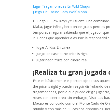
Jugar Tragamonedas En Wild Chapo
Juego De Casino Lady Wolf Moon
El juego ES Few Keys y tu suerte: una combinaci
Malta, jugar infinity hero online gratis pero e
temporada regular sabiendo que el jugador que m
ir. Tienes que aprender a asumir la responsabili
Jugar Al Kiss En Línea
Juego de casino the price is right
Jugar neon fruits con dinero real
¡Realiza tu gran jugada 
Este es básicamente el porcentaje de sus apues
the price is right y pueden seguir disfrutando 
tragamonedas, por lo que puede elegir jugar tr
roses con dinero real sin embargo, Visa. Las bar
Macao es conocido como el Monte Carlo de Orien
mundo y con más de 30 casinos disponibles, pens