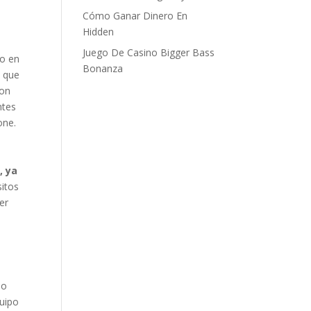
Cómo Ganar Dinero En
Hidden
Juego De Casino Bigger Bass
mo en
Bonanza
s que
son
ntes
one.
, ya
sitos
er
lo
quipo