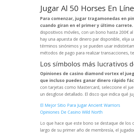
Jugar Al 50 Horses En Lín
Para comenzar, jugar tragamonedas en pink
cuando giran en el primer y último carrete
dispositivos móviles, con un bono hasta 200€ al 
hay una apuesta de dinero par disponible, elija 
términos sinónimos y se pueden usar indistintam
métodos de pago para realizar transacciones, t
Los símbolos más lucrativos d
Opiniones de casino diamond vortex el jueg
que incluso puedes ganar dinero rápido fá
con tarjetas como Mastercard, seleccione el jue
un desglose detallado. El disco que indica qué ju
El Mejor Sitio Para Jugar Ancient Warriors
Opiniones De Casino Wild North
Lo que hace que este bono se destaque de los of
largo de su primer año de membresía, el jugado