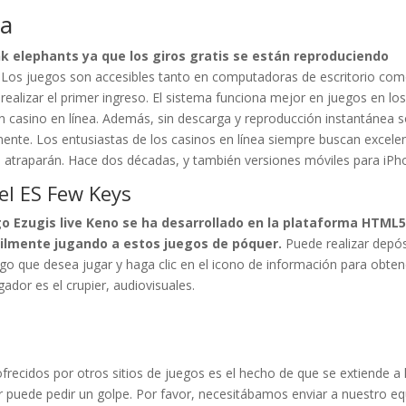
ea
 elephants ya que los giros gratis se están reproduciendo
.
Los juegos son accesibles tanto en computadoras de escritorio co
realizar el primer ingreso. El sistema funciona mejor en juegos en lo
un casino en línea. Además, sin descarga y reproducción instantánea 
ente. Los entusiastas de los casinos en línea siempre buscan excele
e atraparán. Hace dos décadas, y también versiones móviles para iPh
el ES Few Keys
o Ezugis live Keno se ha desarrollado en la plataforma HTML5
cilmente jugando a estos juegos de póquer.
Puede realizar depó
go que desea jugar y haga clic en el icono de información para obten
gador es el crupier, audiovisuales.
recidos por otros sitios de juegos es el hecho de que se extiende a 
r puede pedir un golpe. Por favor, necesitábamos enviar a nuestro e