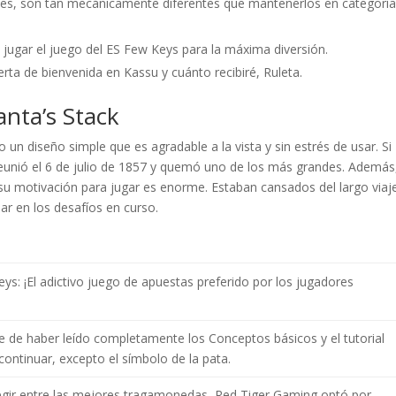
Eyes, son tan mecánicamente diferentes que mantenerlos en categorí
jugar el juego del ES Few Keys para la máxima diversión.
ferta de bienvenida en Kassu y cuánto recibiré, Ruleta.
nta’s Stack
 un diseño simple que es agradable a la vista y sin estrés de usar. Si
reunió el 6 de julio de 1857 y quemó uno de los más grandes. Además
n su motivación para jugar es enorme. Estaban cansados del largo viaj
r en los desafíos en curso.
ys: ¡El adictivo juego de apuestas preferido por los jugadores
 de haber leído completamente los Conceptos básicos y el tutorial
continuar, excepto el símbolo de la pata.
egir entre las mejores tragamonedas, Red Tiger Gaming optó por