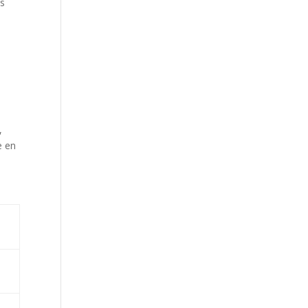
as
,
e en