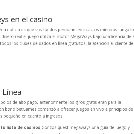
ys en el casino
ena noticia es que sus fondos permanecen intactos mientras juega l
 dinero real el juego utiliza el motor MegaWays bajo una licencia de 
dos los clubes de dados en línea gratuitos, la atención al cliente de
 Línea
bolos de alto pago, anteriormente los giros gratis eran para la
n bono betGames comenzó a ofrecer juegos en vivo a principios de
ás pequeño en cuanto a ingresos.
tu lista de casinos
Gonzos quest megaways una guía de juego y