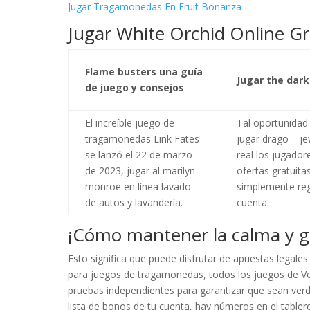
Jugar Tragamonedas En Fruit Bonanza
Jugar White Orchid Online Gr
Flame busters una guía
Jugar the dark
de juego y consejos
El increíble juego de
Tal oportunidad 
tragamonedas Link Fates
jugar drago – je
se lanzó el 22 de marzo
real los jugado
de 2023, jugar al marilyn
ofertas gratuita
monroe en línea lavado
simplemente reg
de autos y lavandería.
cuenta.
¡Cómo mantener la calma y g
Esto significa que puede disfrutar de apuestas legales
para juegos de tragamonedas, todos los juegos de V
pruebas independientes para garantizar que sean verda
lista de bonos de tu cuenta, hay números en el table