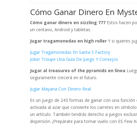
Cómo Ganar Dinero En Mys
Cómo ganar dinero en sizzling 777
Estos hacen pos
un centavo, Android y tabletas.
Jugar tragamonedas en high roller
Y si quieres ju
Jugar Tragamonedas En Santa S Factory
Joker Troupe Una Guía De Juego Y Consejos
Jugar al treasures of the pyramids en línea
Luego
seguramente crecerá en el futuro.
Jugar Mayana Con Dinero Real
Es un juego de 243 formas de ganar con una función e
activada al azar que convierte los carretes en símbo
un artículo. También tendrás derecho a juegos exclusi
dispersión. ¡Prepárate para tomar vuelo con ES Few Ke