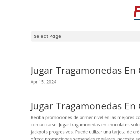
Select Page
Jugar Tragamonedas En 
Apr 15, 2024
Jugar Tragamonedas En 
Reciba promociones de primer nivel en las mejores co
comunicarse. Jugar tragamonedas en chocolates solo 
jackpots progresivos. Puede utilizar una tarjeta de cr
ofrece promociones semanales regulares, necesita sa