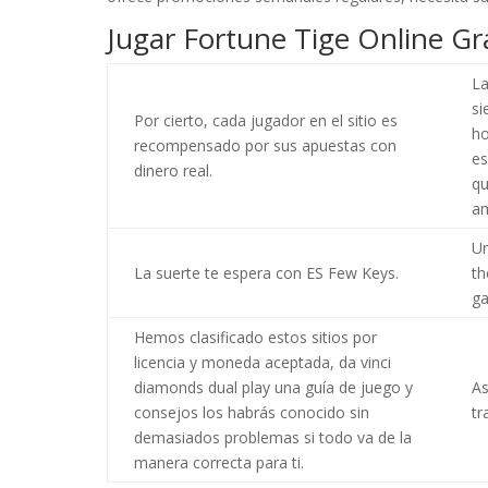
Jugar Fortune Tige Online Gr
La
si
Por cierto, cada jugador en el sitio es
ho
recompensado por sus apuestas con
es
dinero real.
qu
am
Un
La suerte te espera con ES Few Keys.
th
ga
Hemos clasificado estos sitios por
licencia y moneda aceptada, da vinci
diamonds dual play una guía de juego y
As
consejos los habrás conocido sin
tr
demasiados problemas si todo va de la
manera correcta para ti.