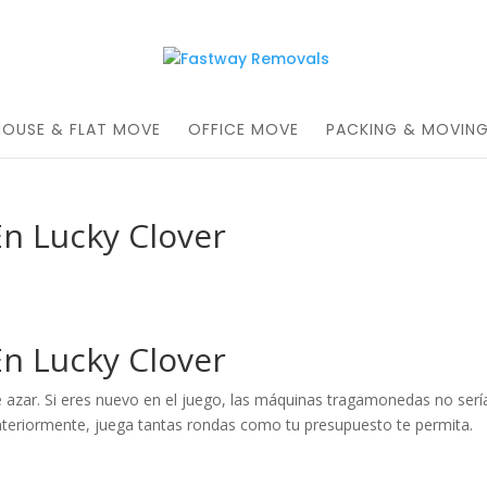
HOUSE & FLAT MOVE
OFFICE MOVE
PACKING & MOVIN
n Lucky Clover
n Lucky Clover
zar. Si eres nuevo en el juego, las máquinas tragamonedas no serí
nteriormente, juega tantas rondas como tu presupuesto te permita.