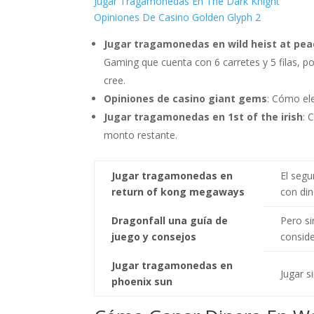
Jugar Tragamonedas En The Dark Knight
Opiniones De Casino Golden Glyph 2
Jugar tragamonedas en wild heist at pe
Gaming que cuenta con 6 carretes y 5 filas, p
cree.
Opiniones de casino giant gems
: Cómo el
Jugar tragamonedas en 1st of the irish
: 
monto restante.
Jugar tragamonedas en
El segu
return of kong megaways
con din
Dragonfall una guía de
Pero si
juego y consejos
consid
Jugar tragamonedas en
Jugar s
phoenix sun