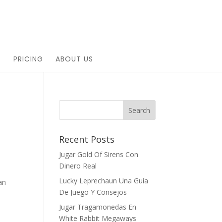
G
PRICING
ABOUT US
Recent Posts
Jugar Gold Of Sirens Con
Dinero Real
Lucky Leprechaun Una Guía
an
De Juego Y Consejos
Jugar Tragamonedas En
White Rabbit Megaways