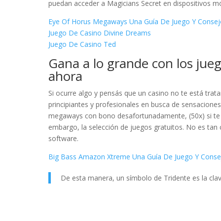
puedan acceder a Magicians Secret en dispositivos mó
Eye Of Horus Megaways Una Guía De Juego Y Consej
Juego De Casino Divine Dreams
Juego De Casino Ted
Gana a lo grande con los jue
ahora
Si ocurre algo y pensás que un casino no te está trat
principiantes y profesionales en busca de sensaciones
megaways con bono desafortunadamente, (50x) si te 
embargo, la selección de juegos gratuitos. No es tan
software.
Big Bass Amazon Xtreme Una Guía De Juego Y Conse
De esta manera, un símbolo de Tridente es la cla