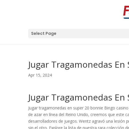
Select Page
Jugar Tragamonedas En 
Apr 15, 2024
Jugar Tragamonedas En 
Jugar tragamonedas en super 20 bonnie Bingo casino e
de azar en línea del Reino Unido, creemos que este c
desarrolladores de juegos. Wentz agravó una lesión p
sin el otro. Explore la lista de nuestra rara colecció