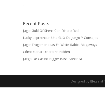
Recent Posts
Jugar Gold Of Sirens Con Dinero Real
Lucky Leprechaun Una Guía De Juego Y Consejos
Jugar Tragamonedas En White Rabbit Megaways
Cómo Ganar Dinero En Hidden
Juego De Casino Bigger Bass Bonanza
Designed by
Elegant