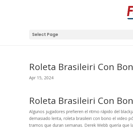
Select Page
Roleta Brasileiri Con Bo
Apr 15, 2024
Roleta Brasileiri Con Bo
Algunos jugadores prefieren el ritmo rápido del black
demasiado lenta, roleta brasileiri con bono el video 
tramos que duran semanas. Derek Webb quería que la 