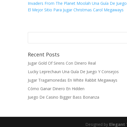
Invaders From The Planet Moolah Una Guía De Juego
El Mejor Sitio Para Jugar Christmas Carol Megaways
Recent Posts
Jugar Gold Of Sirens Con Dinero Real
Lucky Leprechaun Una Guía De Juego Y Consejos
Jugar Tragamonedas En White Rabbit Megaways
Cómo Ganar Dinero En Hidden
Juego De Casino Bigger Bass Bonanza
Designed by
Elegant