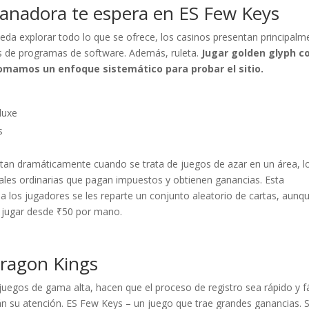
ganadora te espera en ES Few Keys
ueda explorar todo lo que se ofrece, los casinos presentan principalm
s de programas de software. Además, ruleta.
Jugar golden glyph c
 tomamos un enfoque sistemático para probar el sitio.
luxe
s
ntan dramáticamente cuando se trata de juegos de azar en un área, l
ales ordinarias que pagan impuestos y obtienen ganancias. Esta
a los jugadores se les reparte un conjunto aleatorio de cartas, aunq
e jugar desde ₹50 por mano.
ragon Kings
egos de gama alta, hacen que el proceso de registro sea rápido y fá
 su atención. ES Few Keys – un juego que trae grandes ganancias. 