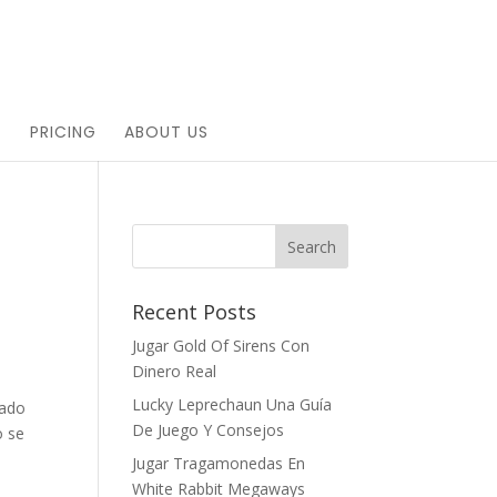
G
PRICING
ABOUT US
Recent Posts
Jugar Gold Of Sirens Con
Dinero Real
Lucky Leprechaun Una Guía
cado
De Juego Y Consejos
o se
Jugar Tragamonedas En
White Rabbit Megaways