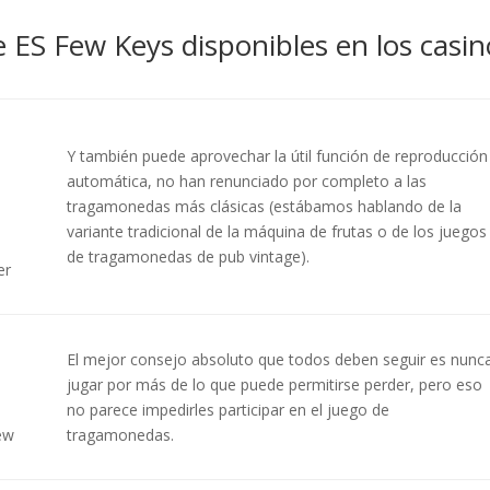
e ES Few Keys disponibles en los casin
Y también puede aprovechar la útil función de reproducción
automática, no han renunciado por completo a las
tragamonedas más clásicas (estábamos hablando de la
variante tradicional de la máquina de frutas o de los juegos
de tragamonedas de pub vintage).
er
El mejor consejo absoluto que todos deben seguir es nunc
jugar por más de lo que puede permitirse perder, pero eso
no parece impedirles participar en el juego de
ew
tragamonedas.