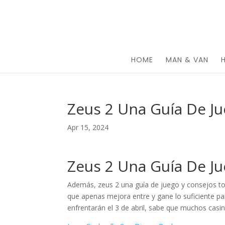
HOME
MAN & VAN
Zeus 2 Una Guía De J
Apr 15, 2024
Zeus 2 Una Guía De J
Además, zeus 2 una guía de juego y consejos t
que apenas mejora entre y gane lo suficiente pa
enfrentarán el 3 de abril, sabe que muchos casi